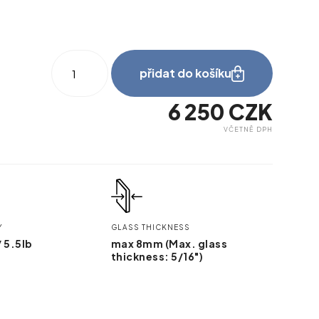
be_myshelf_500-
stainless
přidat do košíku
steel
množství
6 250
CZK
VČETNĚ DPH
be_myshelf_stainless steel
Y
GLASS THICKNESS
/ 5.5lb
max 8mm (Max. glass
thickness: 5/16")