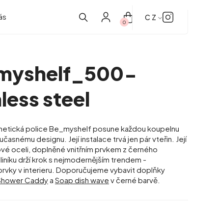
ás
CZ
0
EN
DE
myshelf_500-
FR
IT
nless steel
ES
gnetická police Be_myshelf posune každou koupelnu
asnému designu. Její instalace trvá jen pár vteřin. Její
ové oceli, doplněné vnitřním prvkem z černého
liníku drží krok s nejmodernějším trendem -
rvky v interieru. Doporučujeme vybavit doplňky
be_myhook
Shower Caddy
a
Soap dish wave
v černé barvě.