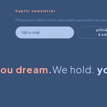
haptic newsletter
Přihlaste se k odběru našich nejnovějších zpráv přímo do vaší
newsletter
přihl
k o
u dream.
We hold.
you