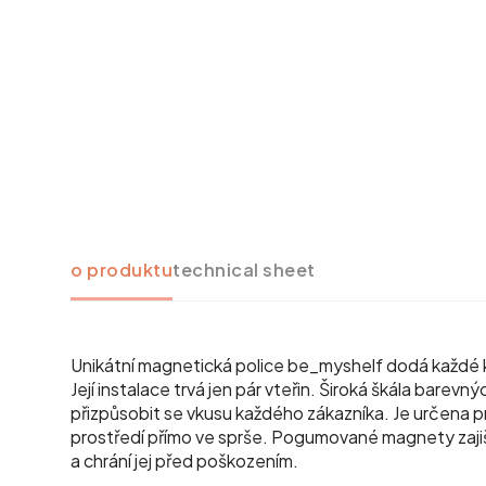
o produktu
technical sheet
Unikátní magnetická police be_myshelf dodá každé 
Její instalace trvá jen pár vteřin. Široká škála barev
přizpůsobit se vkusu každého zákazníka. Je určena p
prostředí přímo ve sprše. Pogumované magnety zajišťu
a chrání jej před poškozením.