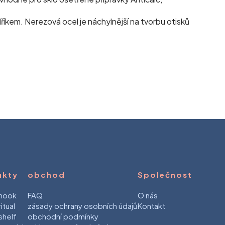
říkem. Nerezová ocel je náchylnější na tvorbu otisků
ukty
obchod
Společnost
hook
FAQ
O nás
tual
zásady ochrany osobních údajů
Kontakt
helf
obchodní podmínky