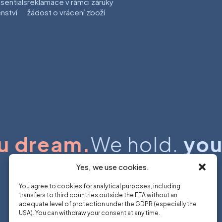
ssentials
reklamace v rámci záruky
enství
žádost o vrácení zboží
dream.
We hold.
you d
Yes, we use cookies.
You agree to cookies for analytical purposes, including
transfers to third countries outside the EEA without an
adequate level of protection under the GDPR (especially the
USA). You can withdraw your consent at any time.