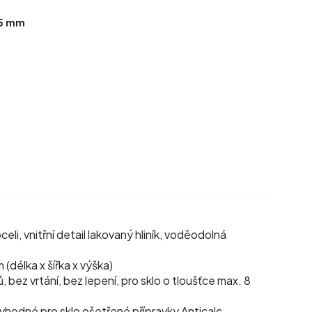
75 mm
eli, vnitřní detail lakovaný hliník, voděodolná
(délka x šířka x výška)
bez vrtání, bez lepení, pro sklo o tloušťce max. 8
nevhodné pro sklo ošetřené přípravky Anticalc,