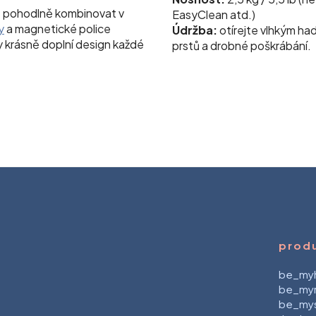
ze pohodlně kombinovat v
EasyClean atd.)
y
a magnetické police
Údržba:
otírejte vlhkým had
y krásně doplní design každé
prstů a drobné poškrábání.
prod
be_my
be_myri
be_mys