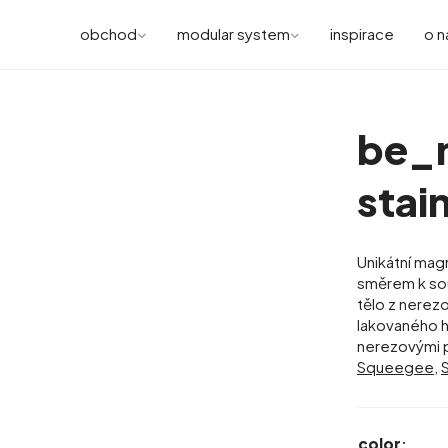
obchod
modular system
inspirace
o n
be_
stai
Unikátní ma
směrem k souč
tělo z nerez
lakovaného h
nerezovými p
ling, no adhesive,
Squeegee
,
color
: