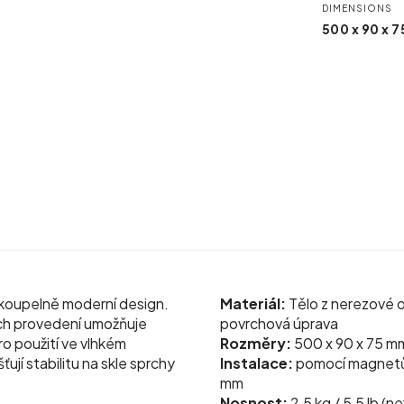
DIMENSIONS
500 x 90 x 
koupelně moderní design.
Materiál:
Tělo z nerezové oc
ných provedení umožňuje
povrchová úprava
ro použití ve vlhkém
Rozměry:
500 x 90 x 75 mm 
jí stabilitu na skle sprchy
Instalace:
pomocí magnetů, 
mm
Nosnost:
2,5 kg / 5,5 lb (