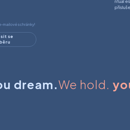
ritual e
přísluš
 e-mailové schránky!
ásit se
dběru
 dream.
We hold.
you 